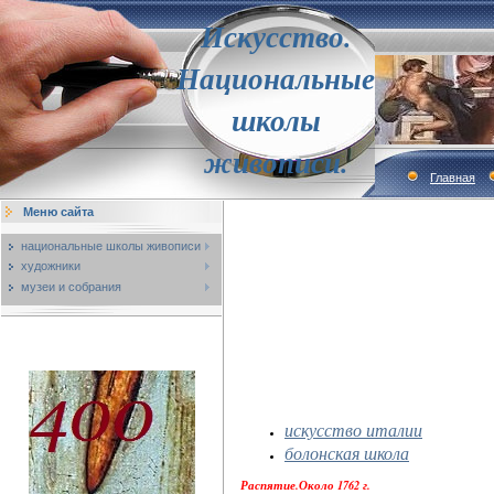
Искусство.
Национальные
школы
живописи.
Главная
Меню сайта
национальные школы живописи
художники
музеи и собрания
искусство италии
болонская школа
Распятие.Около 1762 г.