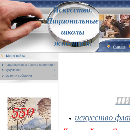
Искусство.
Национальные
школы
живописи.
Главная
Меню сайта
национальные школы живописи
художники
музеи и собрания
ПИ
искусство фла
Портрет Каспара Сциопиу