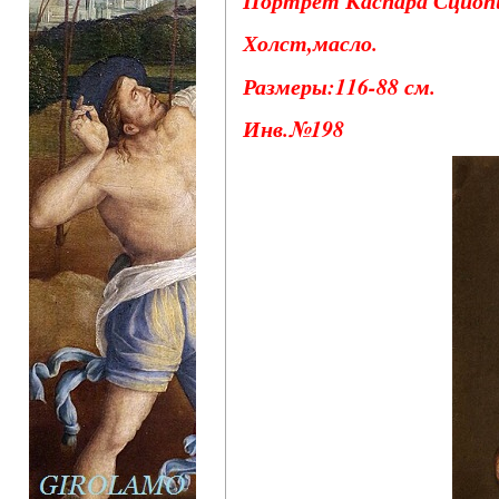
Холст,масло.
Размеры:116-88 см.
Инв.№198