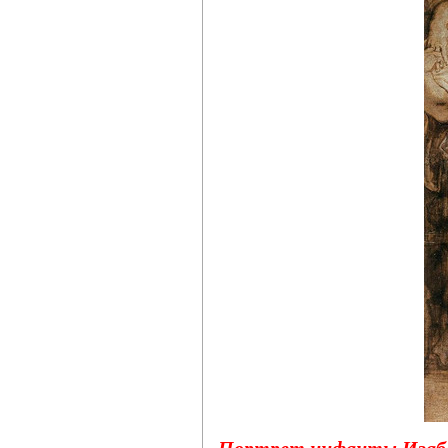
Портрет инфанты Изабел