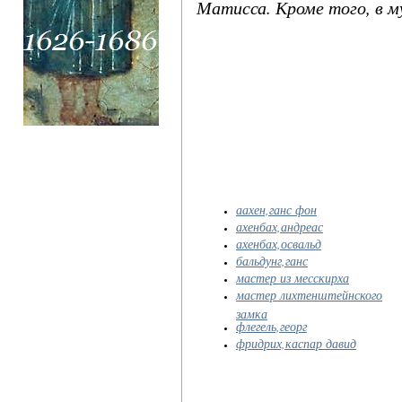
Матисса. Кроме того, в 
аахен,ганс фон
ахенбах,андреас
ахенбах,освальд
бальдунг,ганс
мастер из месскирха
мастер лихтенштейнского
замка
флегель,георг
фридрих,каспар давид