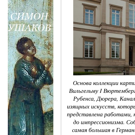
Основа коллекции карт
Вильгельму I Вюртемберг
Рубенса, Дюрера, Кана
изящных искусств, котор
представлена работами,
до импрессионизма. Соб
самая большая в Герман