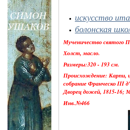
искусство ита
болонская шко
Мученичество святого Пе
Холст, масло.
Размеры:320 - 193 см.
Происхождение: Карпи, ц
собрание Франческо III д
Дворец дожей, 1815-16; Мо
Инв.№466