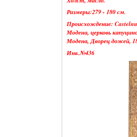
Размеры:279 - 180 cм.
Происхождение: Castelnuo
Модена, церковь капуцино
Модена, Дворец дожей, 181
Инв.№436