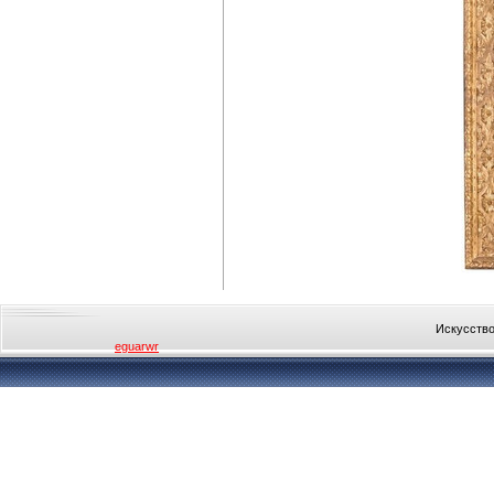
Искусство
eguarwr