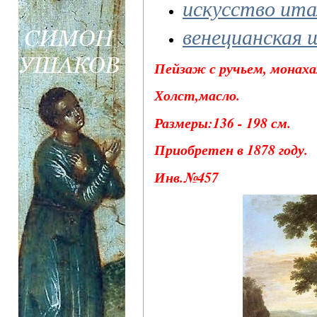
искусство ита
венецианская 
Пейзаж с ручьем, монаха
Холст,масло.
Размеры:136 - 198 см.
Приобретен в 1878 году.
Инв.№457