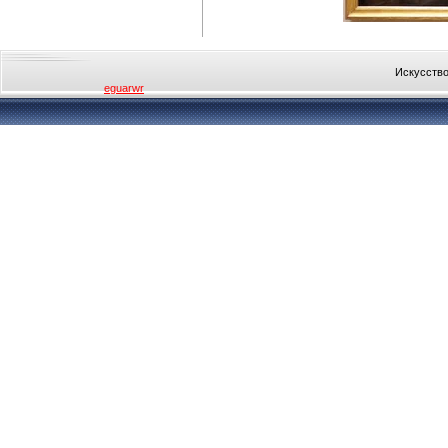
Искусство
eguarwr