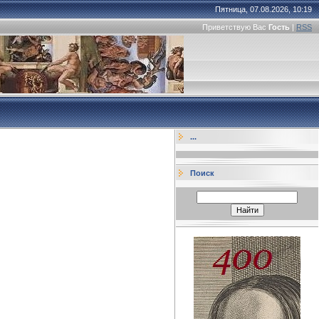
Пятница, 07.08.2026, 10:19
Приветствую Вас
Гость
|
RSS
...
Поиск