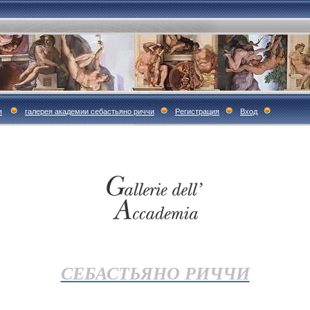
я
галерея академии себастьяно риччи
Регистрация
Вход
СЕБАСТЬЯНО РИЧЧИ