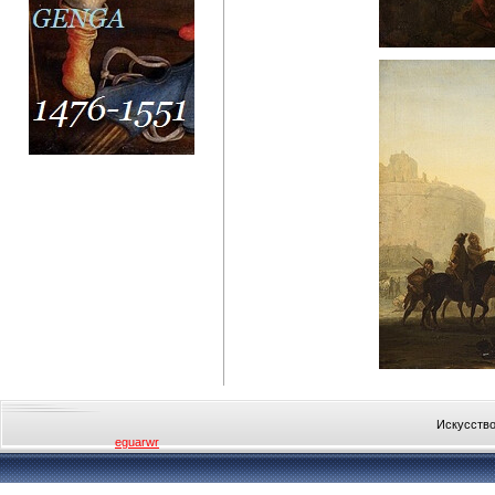
Искусство
eguarwr