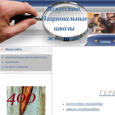
Искусство.
Национальные
школы
живописи.
Главная
Меню сайта
национальные школы живописи
художники
музеи и собрания
ГЕРБ
искусство голландии
школа рембрандта