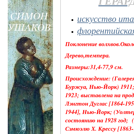
ГЕРАР
искусство ита
флорентийска
Поклонение волхвов.Около
Дерево,темпера.
Размеры:31,4-77,9 см.
Происхождение: (Галере
Буржуа, Нью-Йорк) 1911
1923; выставлена ​​на пр
Лэнгтон Дуглас [1864-195
1944], Нью-Йорк; (Уолте
состоянию на 1928 год; (
Сэмюэлю Х. Крессу [1863-1