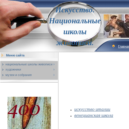
Искусство.
Национальные
школы
живописи.
Главна
Меню сайта
национальные школы живописи
художники
музеи и собрания
искусство италии
венецианская школа