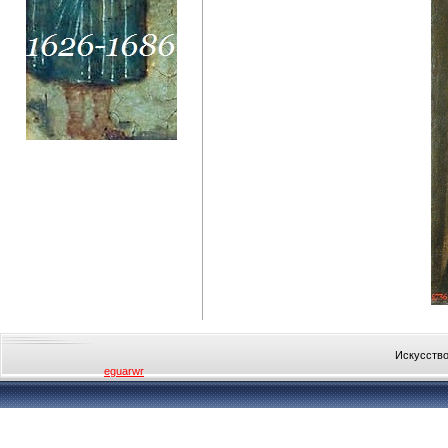
Искусство
eguarwr