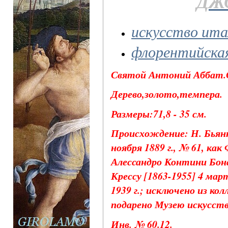
ДЖ
искусство ита
флорентийска
Святой Антоний Аббат.О
Дерево,золото,темпера.
Размеры:71,8 - 35 см.
Происхождение: Н. Бьянк
ноября 1889 г., № 61, как
Алессандро Контини Бона
Крессу [1863-1955] 4 мар
1939 г.; исключено из кол
подарено Музею искусств
Инв. № 60.12.