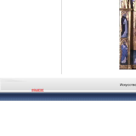
Искусство
eguarwr