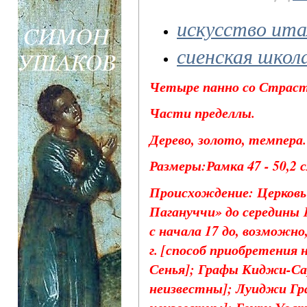
искусство ита
сиенская школ
Четыре панно со Страст
Части пределлы.
Дерево, золото, темпера.
Размеры:Рамка 47 - 50,2 с
Происхождение: Церковь 
Пагануччи» до середины 1
с начала 17 до, возможно,
г. [способ приобретения н
Сенья]; Графы Киджи-Сар
неизвестны]; Луиджи Гра