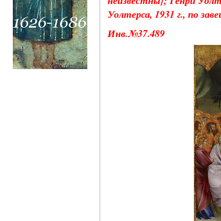
неизвестны]; Генри Уолт
Уолтерса, 1931 г., по зав
Инв.№37.489