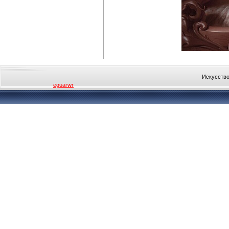
Искусство
eguarwr