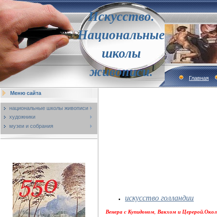
Искусство.
Национальные
школы
живописи.
Главная
Меню сайта
национальные школы живописи
художники
музеи и собрания
искусство голландии
Венера с Купидоном, Вакхом и Церерой.Около