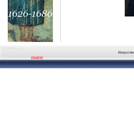
Искусство
eguarwr