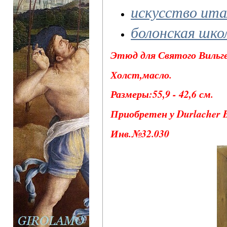
искусство ита
болонская шко
Этюд для Святого Вильге
Холст,масло.
Размеры:55,9 - 42,6 см.
Приобретен у Durlacher B
Инв.№32.030