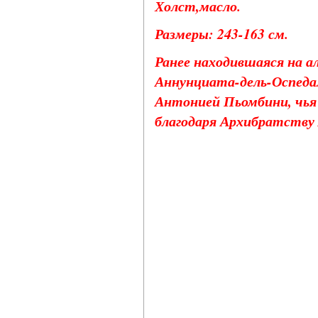
Холст,масло.
Размеры: 243-163 см.
Ранее находившаяся на а
Аннунциата-дель-Оспедал
Антонией Пьомбини, чья 
благодаря Архибратству