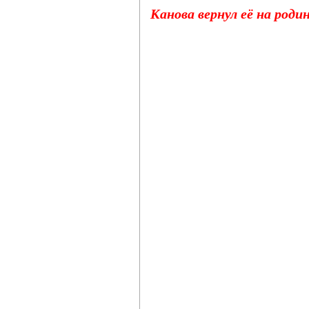
Канова вернул её на роди