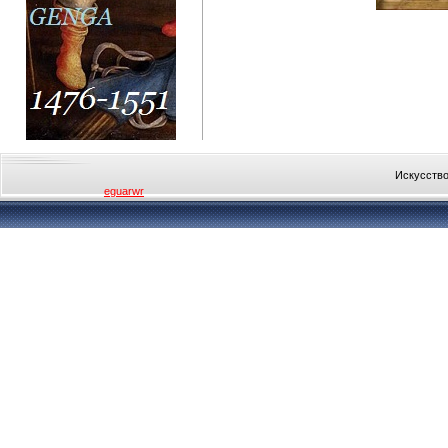
Искусство
eguarwr