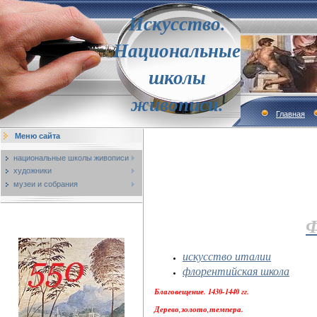
Искусство.
Национальные
школы
живописи.
Главная
Меню сайта
национальные школы живописи
художники
музеи и собрания
искусство италии
флорентийская школа
Благовещение. 1430-1440 гг.
Дерево,золото,темпера.