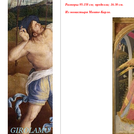
Размеры:95-158 см; пределла; 16-30 см.
Из монастыря Монте-Карло.