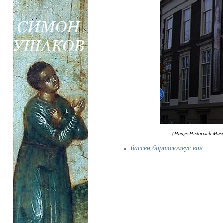
(Haags Historisch M
бассен,бартоломеус ван