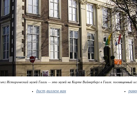
useum) Исторический музей Гааги — это музей на Корте Вийверберг в Гааге, посвященный и
дист,виллем ван
раве