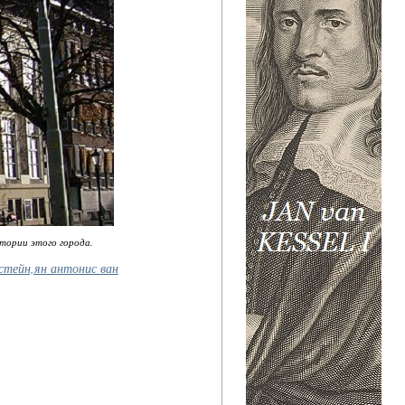
стории этого города.
стейн,ян антонис ван