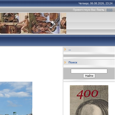
Четверг, 06.08.2026, 23:24
Приветствую Вас
Гость
|
RSS
...
Поиск