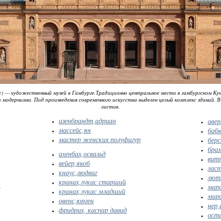
lle) — художественный музей в Гамбурге.Традиционно центральное место в гамбургском Кун
модернизма. Под произведения современного искусства выделен целый комплекс зданий. В
листов.
изенбрандт,адриан
авер
массейс,ян
бабю
мастер женских полуфигур
бер
бра
ахенбах,освальд
витт
вейер,якоб
лас
кнаус,людвиг
лют
кранах,лукас старший
а
марс
кранах,лукас младший
мири
овенс,юрген
нер,
фридрих, каспар давид
оста