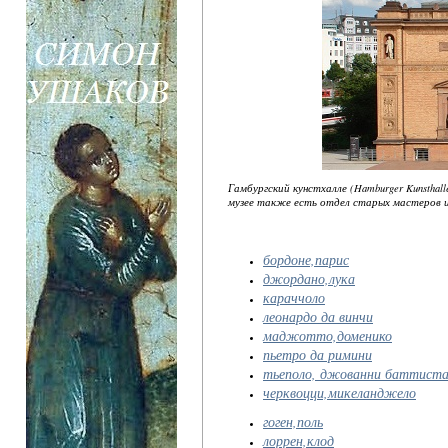
Гамбургский кунстхалле (Hamburger Kunstha
музее также есть отдел старых мастеров и 
бордоне,парис
джордано,лука
караччоло
леонардо да винчи
маджотто,доменико
пьетро да римини
тьеполо, джованни баттист
черквоцци,микеланджело
гоген,поль
лоррен,клод