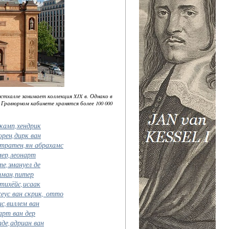
стхалле занимает коллекция XIX в. Однако в
 Гравюрном кабинете хранятся более 100 000
камп,хендрик
рен,дирк ван
стратен,ян абрахамс
мер,леонарт
е,эмануел де
тман,питер
тихёйс,исаак
еус ван скрик, отто
с,виллем ван
арт ван дер
де,адриан ван