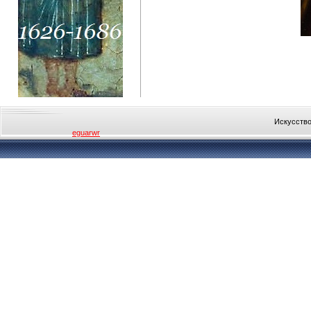
Искусство
eguarwr