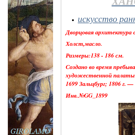
ХАН
искусство ран
Дворцовая архитектура с
Холст,масло.
Размеры:138 - 186 см.
Создано во время пребыв
художественной палаты и
1699 Зальцбург; 1806 г. —
Инв.№GG_1899