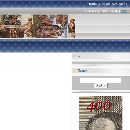
Пятница, 07.08.2026, 08:31
Приветствую Вас
Гость
|
RSS
...
Поиск