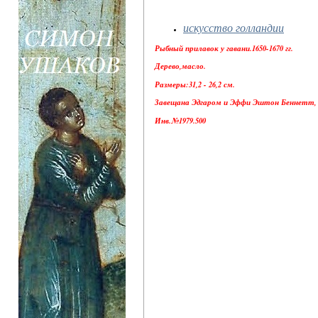
искусство голландии
Рыбный прилавок у гавани.1650-1670 гг.
Дерево,масло.
Размеры:31,2 - 26,2 см.
Завещана Эдгаром и Эффи Эштон Беннетт, 1
Инв.№1979.500