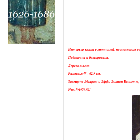
Интерьер кухни с мужчиной, приносящим рыб
Подписана и датирована.
Дерево,масло.
Размеры:47 - 62,9 см.
Завещана Эдгаром и Эффи Эштон Беннетт, 1
Инв.№1979.501