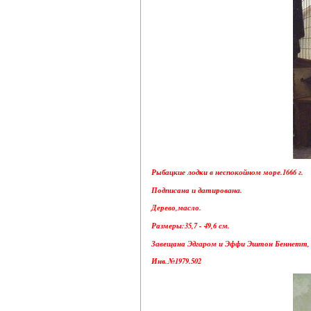
Рыбацкие лодки в неспокойном море.1666 г.
Подписана и датирована.
Дерево,масло.
Размеры:35,7 - 49,6 см.
Завещана Эдгаром и Эффи Эштон Беннетт, 1
Инв.№1979.502