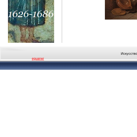
Искусство
eguarwr