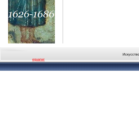
Искусство
eguarwr