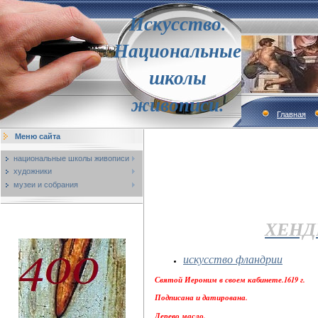
Искусство.
Национальные
школы
живописи.
Главная
Меню сайта
национальные школы живописи
художники
музеи и собрания
ХЕНД
искусство фландрии
Святой Иероним в своем кабинете.1619 г.
Подписана и датирована.
Дерево,масло.