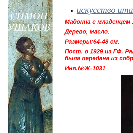
искусство ита
Мадонна с младенцем
Дерево, масло.
Размеры:64-48 см.
Пост. в 1929 из ГФ. Р
была передана из собр
Инв.№Ж-1031