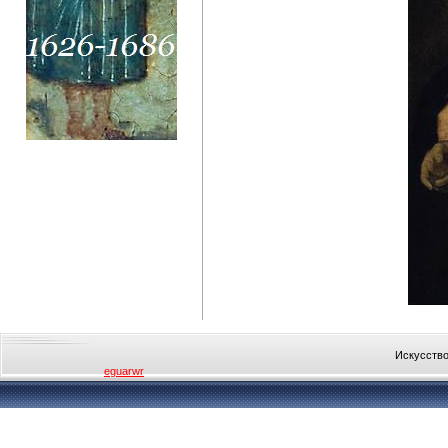
Искусство
eguarwr