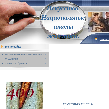
Искусство.
Национальные
школы
живописи.
Главна
Меню сайта
национальные школы живописи
художники
музеи и собрания
искусство италии
флорентийская школа