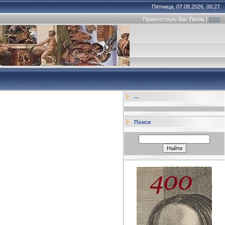
Пятница, 07.08.2026, 00:27
Приветствую Вас
Гость
|
RSS
...
Поиск