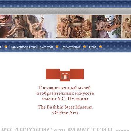
я
Jan Anthonisz van Ravesteyn
Регистрация
Вход
ЯН АНТОНИС ван РАВЕСТЕЙН
, копия.