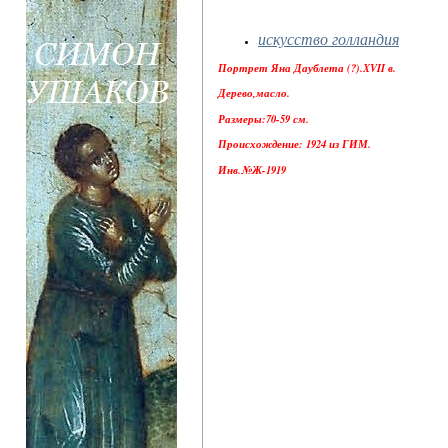
искусство голландия
Портрет Яна Даублета (?).XVII в.
Дерево,масло.
Размеры:70-59 см.
Происхождение: 1924 из ГИМ.
Инв.№Ж-1919