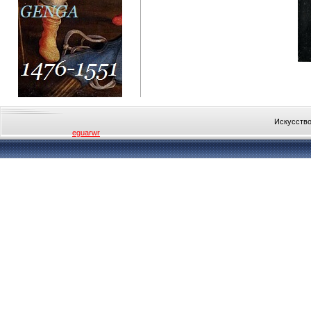
Искусство
eguarwr