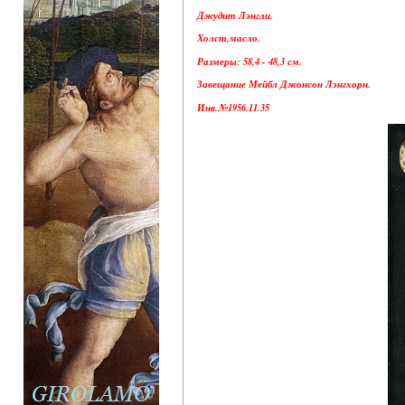
Джудит Лэнгли.
Холст,масло.
Размеры: 58,4 - 48,3 см.
Завещание Мейбл Джонсон Лэнгхорн.
Инв.№1956.11.35