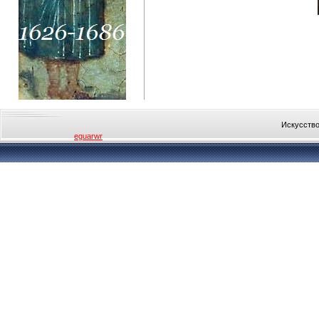
Искусство
eguarwr