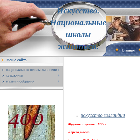
Искусство.
Национальные
школы
живописи.
Главная
Меню сайта
национальные школы живописи
художники
музеи и собрания
искусство голландии
Фрукты и цветы. 1735 г.
Дерево,масло.
Размеры:80,8 - 60,7 см.