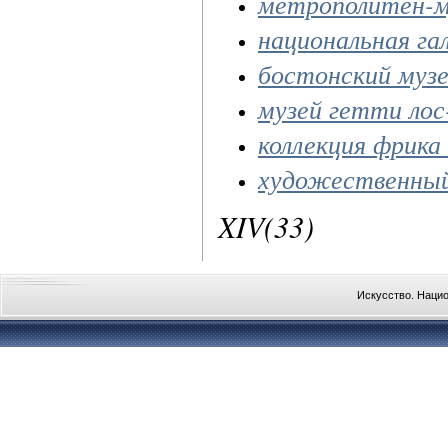
метрополитен-м
национальная га
бостонский муз
музей гетти ло
коллекция фрика
художественный
XIV(33)
Искусство. Наци