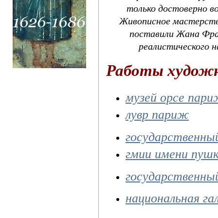
только достоверно во
Живописное мастерство
поставили Жана Фра
реалистического н
Работы худож
музей орсе пар
лувр париж
государственны
гмии имени пушк
государственны
национальная га