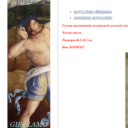
искусство франции
салонное искусство
Голова крестьянина из римской сельской ме
Холст,масло.
Размеры:46,5-36,5 см.
Инв.№1938F423