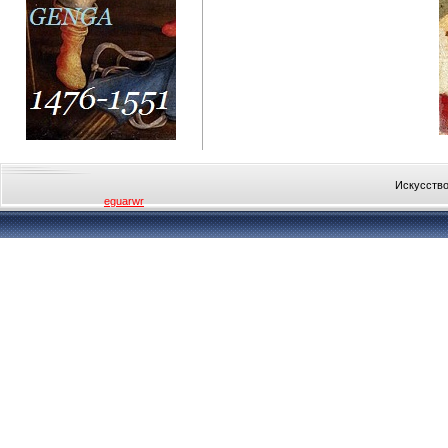
Искусство
eguarwr