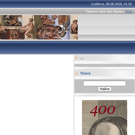
Суббота, 08.08.2026, 01:02
Приветствую Вас
Гость
|
RSS
...
Поиск