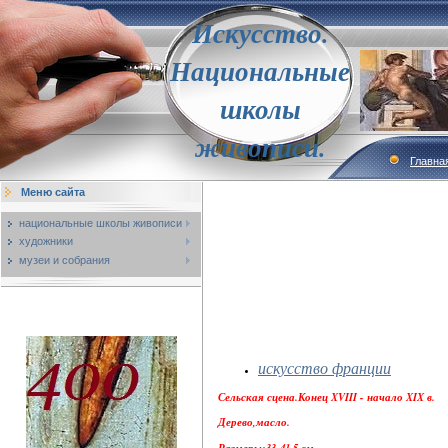
Искусство.
Национальные
школы
живописи.
Главна
Меню сайта
национальные школы живописи
художники
музеи и собрания
искусство франции
Сельская сцена.Конец XVIII - начало XIX в.
Дерево,масло.
Размеры:33-41,5 см.