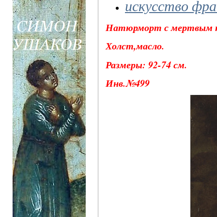
искусство фр
Натюрморт с мертвым кр
Холст,масло.
Размеры: 92-74 см.
Инв.№499