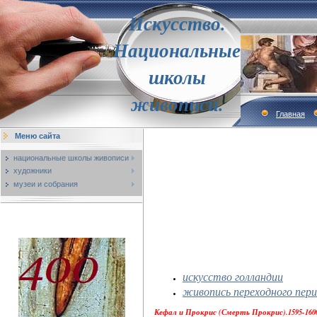
Искусство.
Национальные
школы
живописи.
Главная
Меню сайта
национальные школы живописи
художники
музеи и собрания
искусство голландии
живопись переходного пер
Кефал и Прокрис (Смерть Прокрис).1595-1600