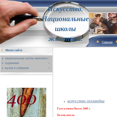
Искусство.
Национальные
школы
живописи.
Главная
Меню сайта
национальные школы живописи
художники
музеи и собрания
искусство голландии
Гуси и утки.Около 1660 г.
Холст,масло.