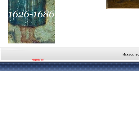
Искусство
eguarwr