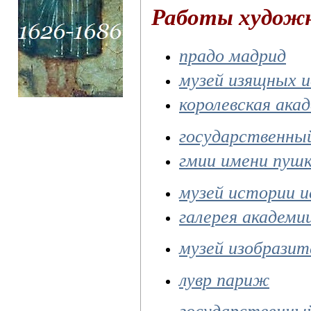
Работы худож
прадо мадрид
музей изящных и
королевская ака
государственны
гмии имени пушк
музей истории и
галерея академи
музей изобрази
лувр париж
государственны