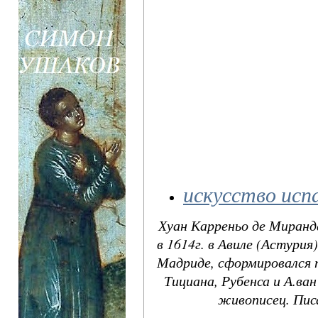
искусство исп
Хуан Карреньо де Миранда
в 1614г. в Авиле (Астурия)
Мадриде, сформировался п
Тициана, Рубенса и А.ва
живописец. Пис