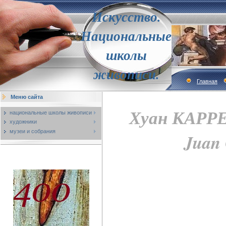
Искусство.
Национальные
школы
живописи.
Главная
Меню сайта
Хуан КАРРЕ
национальные школы живописи
художники
музеи и собрания
Juan