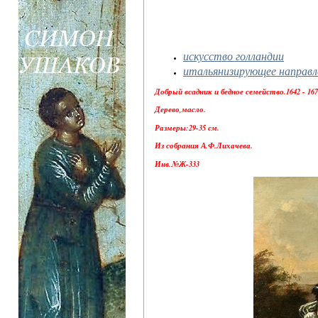
искусство голландии
итальянизирующее направл
Добрый всадник и бедное семейство.1642 - 1678
Дерево,масло.
Размеры:29-35 см.
Из собрания А.Ф.Лихачева.
Инв.№Ж-333