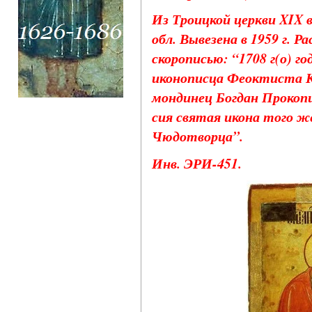
Из Троицкой церкви XIX в
обл. Вывезена в 1959 г. Р
скорописью: “1708 г(о) 
иконописца Феоктиста К
мондинец Богдан Прокоп
сия святая икона того ж
Чюдотворца”.
Инв. ЭРИ-451.