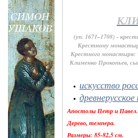
КЛ
(уп. 1671–1708) - кре
Крестному монастырю.
Крестного монастыря: 
Клименко Прокопьев, сын
искусство рос
древнерусское
Апостолы Петр и Павел. 
Дерево, темпера.
Размеры: 85-82,5 см.