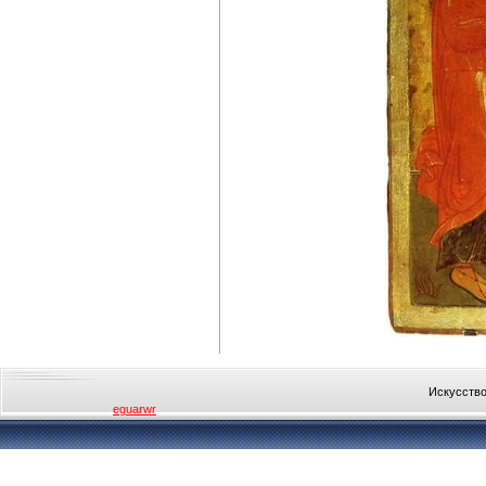
Искусство
eguarwr