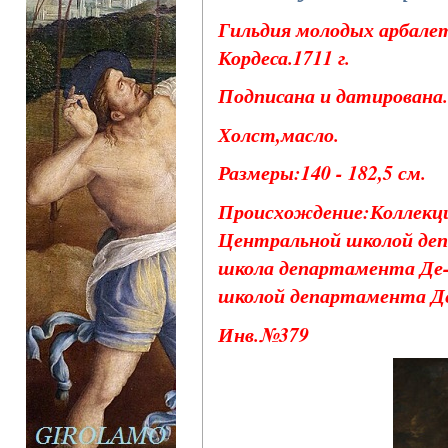
Гильдия молодых арбале
Кордеса.1711 г.
Подписана и датирована.
Холст,масло.
Размеры:140 - 182,5 см.
Происхождение:Коллекци
Центральной школой деп
школа департамента Де-Н
школой департамента Де
Инв.№379