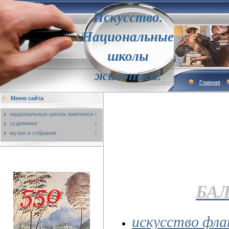
Искусство.
Национальные
школы
живописи.
Главная
Меню сайта
национальные школы живописи
художники
музеи и собрания
БАЛ
искусство фла