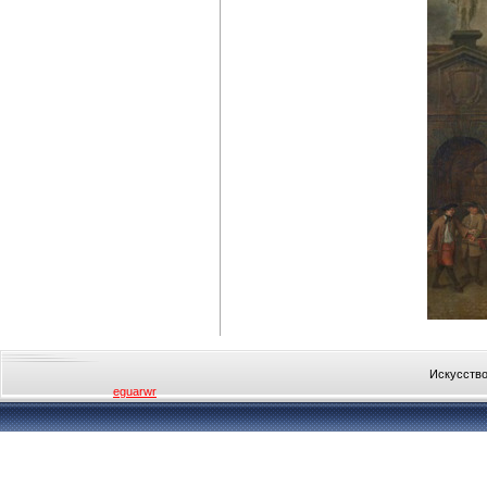
Искусство
eguarwr