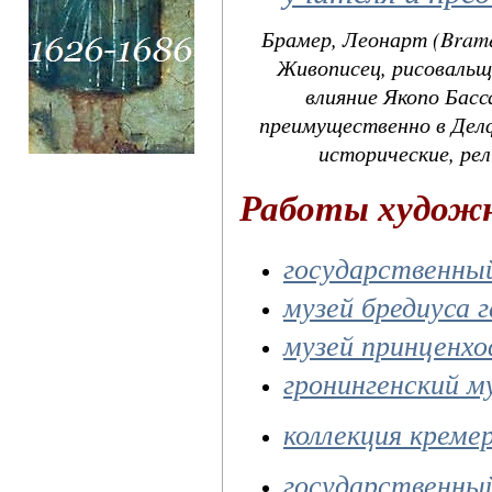
Брамер, Леонарт (Bramer
Живописец, рисовальщ
влияние Якопо Бас
преимущественно в Делф
исторические, р
Работы худож
государственны
музей бредиуса г
музей принценх
гронингенский м
коллекция креме
государственны