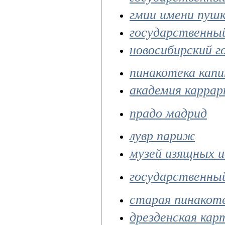
гмии имени пушк
государственный
новосибирский 
пинакотека кап
академия каррар
прадо мадрид
лувр париж
музей изящных 
государственный
старая пинакот
дрезденская кар