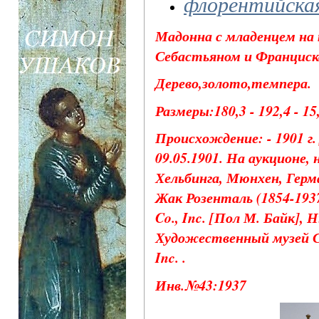
флорентийска
Мадонна с младенцем на
Себастьяном и Франциско
Дерево,золото,темпера.
Размеры:180,3 - 192,4 - 15
Происхождение: - 1901 г.
09.05.1901. На аукционе,
Хельбинга, Мюнхен, Германи
Жак Розенталь (1854-1937
Co., Inc. [Пол М. Байк],
Художественный музей Се
Inc. .
Инв.№43:1937