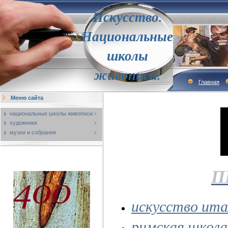
Искусство.
Национальные
школы
живописи.
Главная
Меню сайта
национальные школы живописи
художники
музеи и собрания
П
искусство ита
римская школа