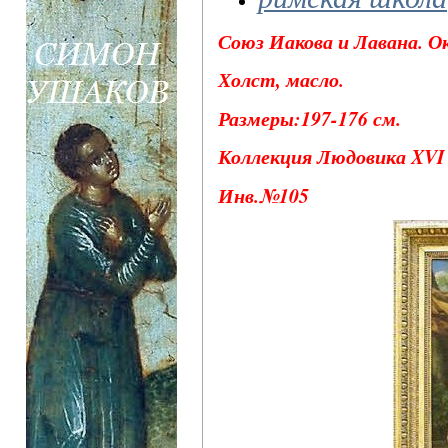
Союз Иакова и Лавана. Ок
Холст, масло.
Размеры:197-176 см.
Коллекция Людовика XVI (
Инв.№105