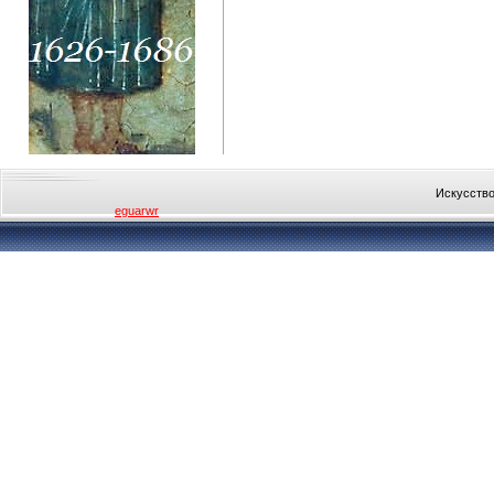
Искусство
eguarwr