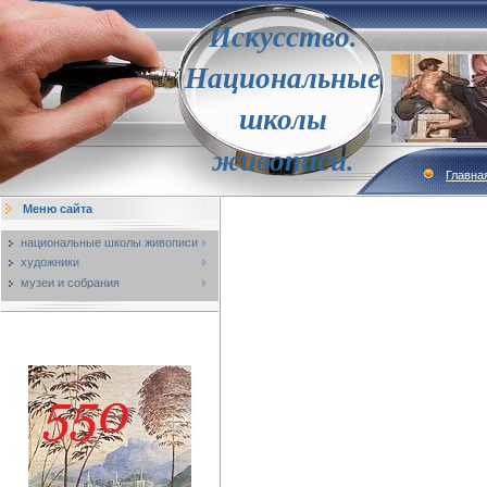
Искусство.
Национальные
школы
живописи.
Главна
Меню сайта
национальные школы живописи
художники
музеи и собрания