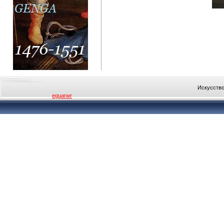
Искусство
eguarwr