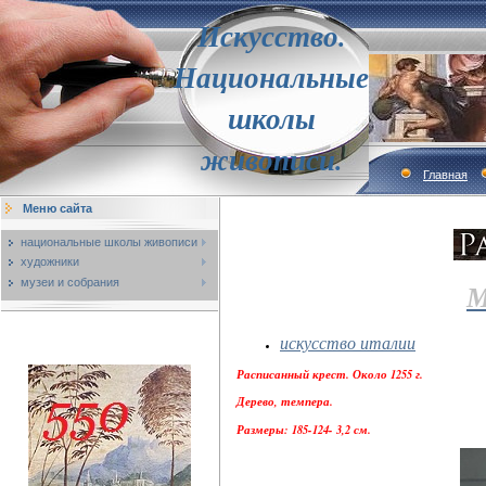
Искусство.
Национальные
школы
живописи.
Главная
Меню сайта
национальные школы живописи
художники
музеи и собрания
искусство италии
Расписанный крест. Около 1255 г.
Дерево, темпера.
Размеры: 185-124- 3,2 см.