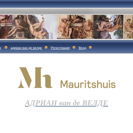
я
адриан ван де велде
Регистрация
Вход
АДРИАН ван де ВЕЛДЕ