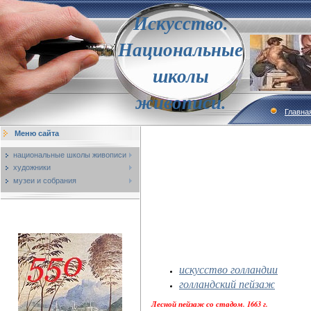
Искусство.
Национальные
школы
живописи.
Главна
Меню сайта
национальные школы живописи
художники
музеи и собрания
искусство голландии
голландский пейзаж
Лесной пейзаж со стадом. 1663 г.