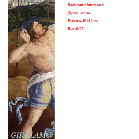
Подписан и датирован.
Дерево, масло.
Размеры:29-35,5 см.
Инв.№197