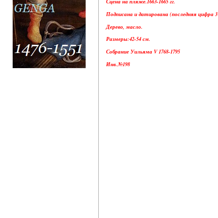
Сцена на пляже.1663-1665 гг.
Подписана и датирована (последняя цифра 3 
Дерево, масло.
Размеры:42-54 см.
Собрание Уильяма V 1768-1795
Инв.№198