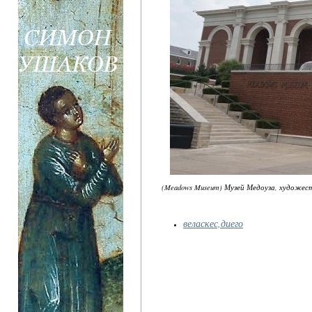
(Meadows Museum) Музей Медоуза, художес
веласкес,диего