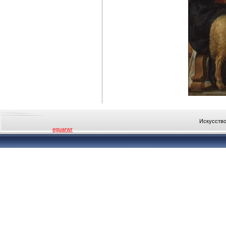
Искусство
eguarwr