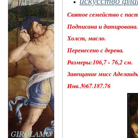
искусство фла
Святое семейство с паст
Подписана и датирована.
Холст, масло.
Перенесено с дерева.
Размеры:106,7 - 76,2 см.
Завещание мисс Аделаиды
Инв.№67.187.76